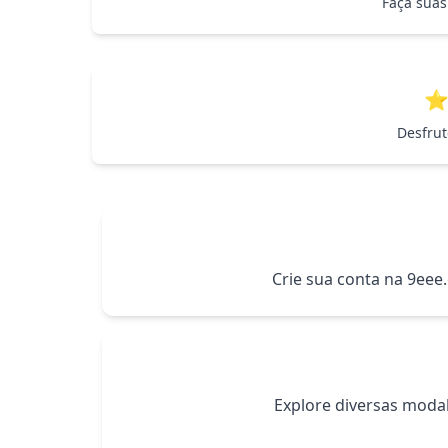
Faça suas
⭐ 
Desfrut
Crie sua conta na 9eee
Explore diversas modal