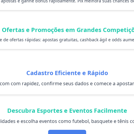
 apostas e ganhe bônus rapidamente. Pix melhora suas chances d
Ofertas e Promoções em Grandes Competiç
e de ofertas rápidas: apostas gratuitas, cashback ágil e odds aum
Cadastro Eficiente e Rápido
.com com rapidez, confirme seus dados e comece a apostar
Descubra Esportes e Eventos Facilmente
idades e escolha eventos como futebol, basquete e tênis 