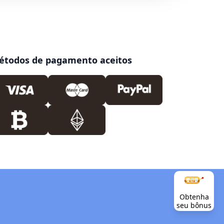
étodos de pagamento aceitos
Obtenha
seu bônus