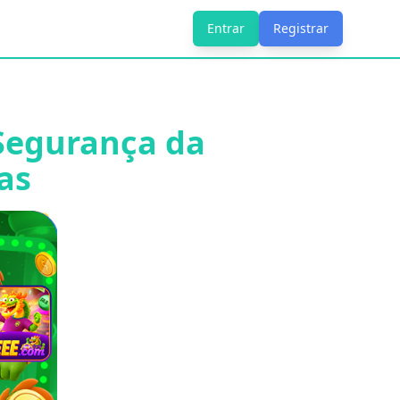
Entrar
Registrar
 Segurança da
as