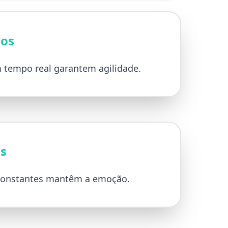
dos
m tempo real garantem agilidade.
ds
constantes mantêm a emoção.